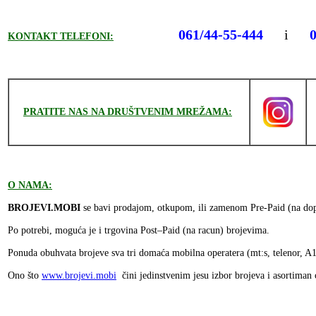
061/44-55-444
i
KONTAKT TELEFONI:
PRATITE NAS NA DRUŠTVENIM MREŽAMA:
Ocenite 
O NAMA:
BROJEVI.MOBI
se bavi prodajom, otkupom, ili zamenom Pre-Paid (na dopu
Po potrebi, moguća je i trgovina Post–Paid (na racun) brojevima.
Ponuda obuhvata brojeve sva tri domaća mobilna operatera (mt:s, telenor, A1
Ono što
www.brojevi.mobi
čini jedinstvenim jesu izbor brojeva i asortiman 