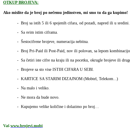
OTKUP BROJEVA:
Ako mislite da je broj po nečemu jedinstven, mi smo tu da ga kupimo!
- Broj sa istih 5 ili 6 spojenih cifara, od pozadi, napred ili u sredini.
- Sa svim istim ciframa.
- Šestocifrene brojeve, numeracija nebitna.
- Broj Pri-Paid ili Post-Paid, nov ili polovan, sa lepom kombinacijo
- Sa četiri iste cifre na kraju ili na pocetku, okrugle brojeve ili dru
- Brojeve sa sto vise ISTIH CIFARA U SEBI.
- KARTICE SA STARIM DIZAJNOM (Mobtel, Telekom...)
- Na malo i veliko.
- Ne mora da bude novo.
- Kupujemo velike količine i dolazimo po broj…
Vaš
www.brojevi.mobi