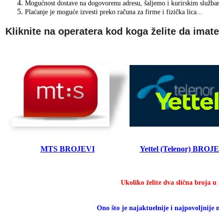
Mogućnost dostave na dogovorenu adresu, šaljemo i kurirskim služba
Plaćanje je moguće izvesti preko računa za firme i fizička lica...
Kliknite na operatera kod koga želite da imate
MTS BROJEVI
Yettel (Telenor) BROJ
Ukoliko želite dva slična broja u
Ono što je najaktuelnije i najpovoljnije