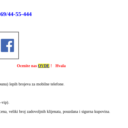
069/44-55-444
nas
OVDE
! Hvala
nu) lepih brojeva za mobilne telefone.
-vip).
cena, veliki broj zadovoljnih klijenata, pouzdana i sigurna kupovina.