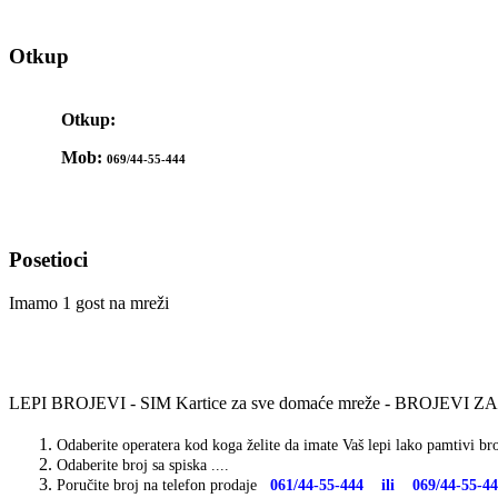
Otkup
Otkup:
Mob:
069/44-55-444
Posetioci
Imamo 1 gost na mreži
LEPI BROJEVI - SIM Kartice za sve domaće mreže - BROJEVI 
Odaberite operatera kod koga želite da imate Vaš lepi lako pamtivi broj
Odaberite broj sa spiska ....
Poručite broj na telefon prodaje
061/44-55-444 ili 069/44-55-4