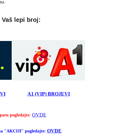
ma.
 Vaš lepi broj:
EVI
A1 (VIP) BROJEVI
OVDE
 paru pogledajte:
OVDE
 na "AKCIJI" pogledajte: