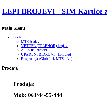
LEPI BROJEVI - SIM Kartice 
Main Menu
Početna
MTS brojevi
YETTEL (TELENOR) brojevi
A1 (VIP) brojevi
UPARENI BROJEVI - kompleti
Rasprodaja (Globaltel, MTS i A1)
Prodaja
Prodaja:
Mob: 061/44-55-444