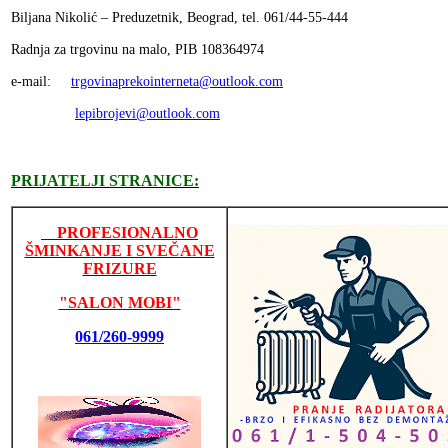
Biljana Nikolić – Preduzetnik, Beograd, tel. 061/44-55-444
Radnja za trgovinu na malo, PIB 108364974
e-mail:
trgovinaprekointerneta@outlook.com
lepibrojevi@outlook.com
PRIJATELJI STRANICE:
PROFESIONALNO
ŠMINKANJE I SVEČANE
FRIZURE
"SALON MOBI"
061/260-9999