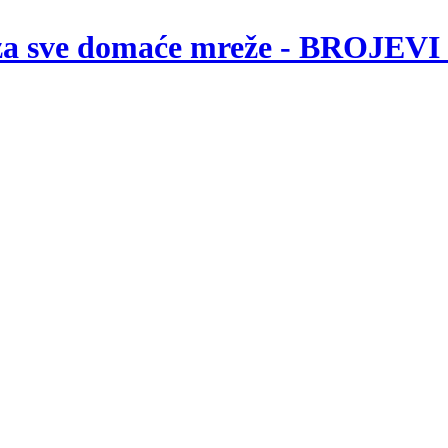
za sve domaće mreže - BROJE